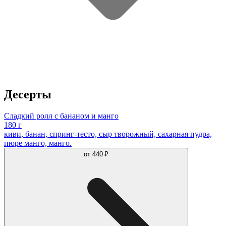
Десерты
Сладкий ролл с бананом и манго
180 г
киви, банан, спринг-тесто, сыр творожный, сахарная пудра,
пюре манго, манго.
от
440 ₽