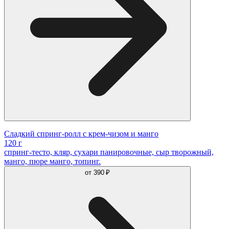
Сладкий спринг-ролл с крем-чизом и манго
120 г
спринг-тесто, кляр, сухари панировочные, сыр творожный,
манго, пюре манго, топинг.
от
390 ₽