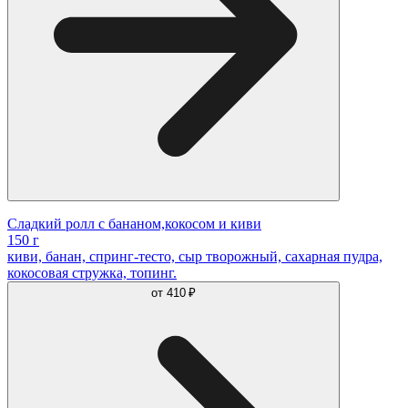
Сладкий ролл с бананом,кокосом и киви
150 г
киви, банан, спринг-тесто, сыр творожный, сахарная пудра,
кокосовая стружка, топинг.
от
410 ₽