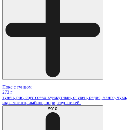
Поке с тунцом
273 г
тунец, рис, соус соево-кунжутный, огурец, редис, манго, чука,
икра масаго, имбирь, нори, соус никей.
590 ₽