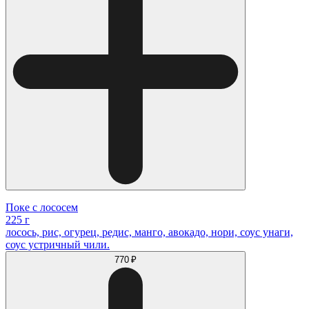
Поке с лососем
225 г
лосось, рис, огурец, редис, манго, авокадо, нори, соус унаги,
соус устричный чили.
770 ₽