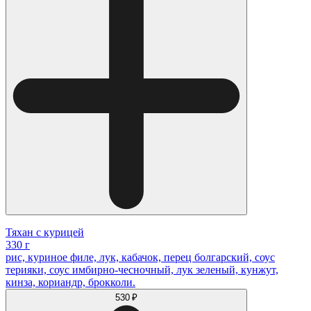
Тяхан с курицей
330 г
рис, куриное филе, лук, кабачок, перец болгарский, соус
терияки, соус имбирно-чесночный, лук зеленый, кунжут,
кинза, кориандр, брокколи.
530 ₽