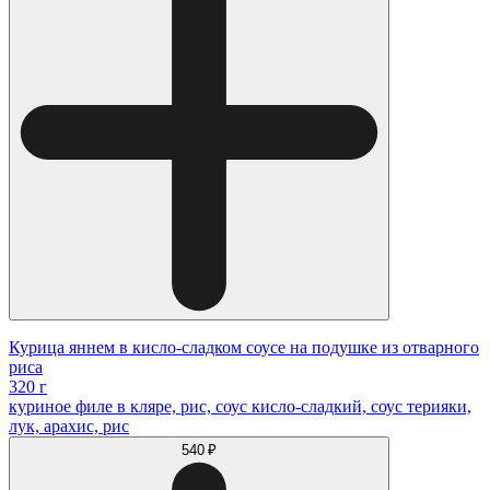
Курица яннем в кисло-сладком соусе на подушке из отварного
риса
320 г
куриное филе в кляре, рис, соус кисло-сладкий, соус терияки,
лук, арахис, рис
540 ₽