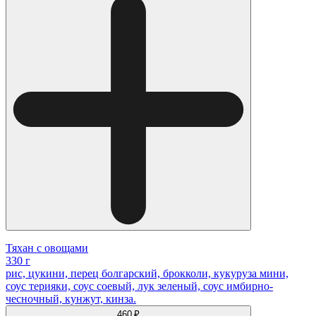
Тяхан с овощами
330 г
рис, цукини, перец болгарский, брокколи, кукуруза мини,
соус терияки, соус соевый, лук зеленый, соус имбирно-
чесночный, кунжут, кинза.
460 ₽