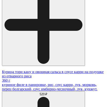
Курица тори кацу и овощная сальса в соусе карри на подушке
из отварного риса
360 г
куриное филе в панировке, рис, соус карри, лук, морковь,
перец болгарский, соус имбирно-чесночный, лук, кунжут.
520 ₽