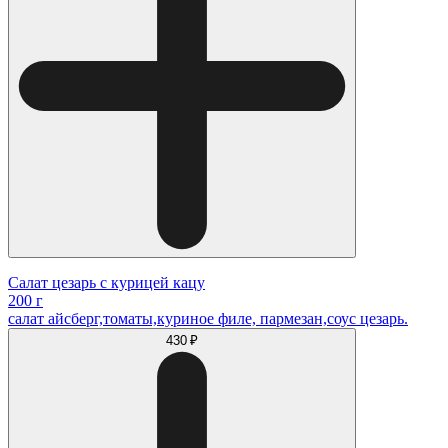
Салат цезарь с курицей кацу
200 г
салат айсберг,томаты,куриное филе, пармезан,соус цезарь.
430 ₽