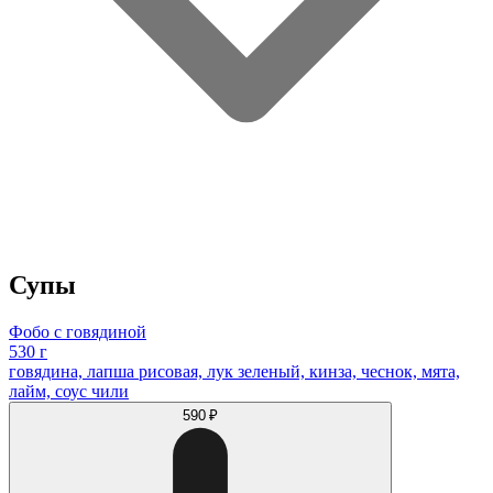
Супы
Фобо с говядиной
530 г
говядина, лапша рисовая, лук зеленый, кинза, чеснок, мята,
лайм, соус чили
590 ₽